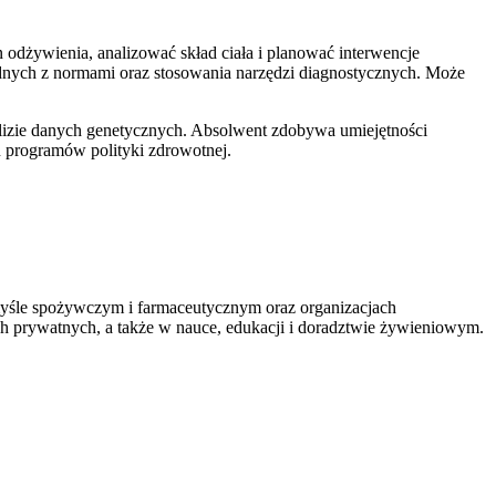
n odżywienia, analizować skład ciała i planować interwencje
dnych z normami oraz stosowania narzędzi diagnostycznych. Może
nalizie danych genetycznych. Absolwent zdobywa umiejętności
u programów polityki zdrowotnej.
myśle spożywczym i farmaceutycznym oraz organizacjach
ach prywatnych, a także w nauce, edukacji i doradztwie żywieniowym.