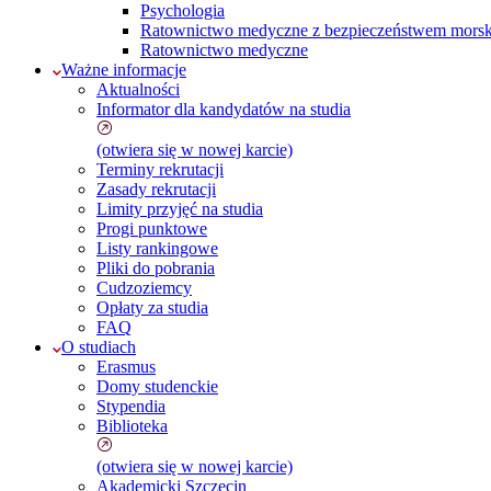
Psychologia
Ratownictwo medyczne z bezpieczeństwem morskim
Ratownictwo medyczne
Ważne informacje
Aktualności
Informator dla kandydatów na studia
(otwiera się w nowej karcie)
Terminy rekrutacji
Zasady rekrutacji
Limity przyjęć na studia
Progi punktowe
Listy rankingowe
Pliki do pobrania
Cudzoziemcy
Opłaty za studia
FAQ
O studiach
Erasmus
Domy studenckie
Stypendia
Biblioteka
(otwiera się w nowej karcie)
Akademicki Szczecin