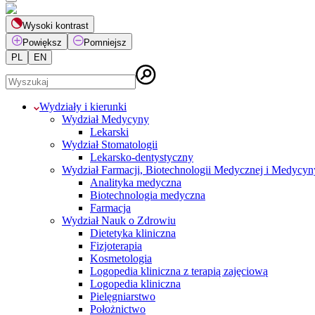
Wysoki kontrast
Powiększ
Pomniejsz
PL
EN
Wydziały i kierunki
Wydział Medycyny
Lekarski
Wydział Stomatologii
Lekarsko-dentystyczny
Wydział Farmacji, Biotechnologii Medycznej i Medycyn
Analityka medyczna
Biotechnologia medyczna
Farmacja
Wydział Nauk o Zdrowiu
Dietetyka kliniczna
Fizjoterapia
Kosmetologia
Logopedia kliniczna z terapią zajęciową
Logopedia kliniczna
Pielęgniarstwo
Położnictwo