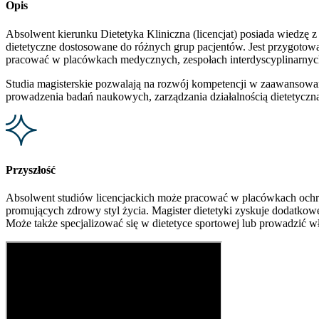
Opis
Absolwent kierunku Dietetyka Kliniczna (licencjat) posiada wiedzę z
dietetyczne dostosowane do różnych grup pacjentów. Jest przygoto
pracować w placówkach medycznych, zespołach interdyscyplinarnyc
Studia magisterskie pozwalają na rozwój kompetencji w zaawansowanej
prowadzenia badań naukowych, zarządzania działalnością dietetyczną
Przyszłość
Absolwent studiów licencjackich może pracować w placówkach ochro
promujących zdrowy styl życia. Magister dietetyki zyskuje dodatkowe
Może także specjalizować się w dietetyce sportowej lub prowadzić w