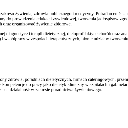
 zakresu żywienia, zdrowia publicznego i medycyny. Potrafi ocenić sta
wany do prowadzenia edukacji żywieniowej, tworzenia jadłospisów zgo
h oraz organizować żywienie zbiorowe.
 diagnostyce i terapii dietetycznej, dietoprofilaktyce chorób oraz a
 i współpracy w zespołach terapeutycznych, biorąc udział w tworzeni
ny zdrowia, poradniach dietetycznych, firmach cateringowych, prze
 kompetencje do pracy jako dietetyk kliniczny w szpitalach i gabinet
łasną działalność w zakresie poradnictwa żywieniowego.