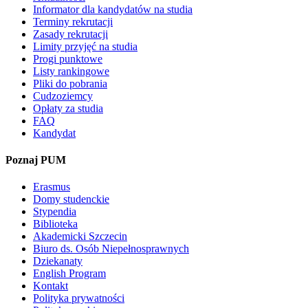
Informator dla kandydatów na studia
Terminy rekrutacji
Zasady rekrutacji
Limity przyjęć na studia
Progi punktowe
Listy rankingowe
Pliki do pobrania
Cudzoziemcy
Opłaty za studia
FAQ
Kandydat
Poznaj PUM
Erasmus
Domy studenckie
Stypendia
Biblioteka
Akademicki Szczecin
Biuro ds. Osób Niepełnosprawnych
Dziekanaty
English Program
Kontakt
Polityka prywatności