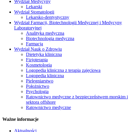
Wydział Medycyny
Lekarski
Wydział Stomatologii
Lekarsko-dentystyczny
Wydział Farmacji, Biotechnologii Medycznej i Medycyny
Laboratoryjnej
Analityka medyczna
Biotechnologia medyczna
Farmacja
Wydział Nauk o Zdrowiu
Dietetyka kliniczna
Fizjoterapia
Kosmetologia
Logopedia kliniczna z terapią zajęciową
Logopedia kliniczna
Pielęgniarstwo
Położnictwo
Psychologia
Ratownictwo medyczne z bezpieczeństwem morskim i
sektora offshore
Ratownictwo medyczne
Ważne informacje
Aktualności