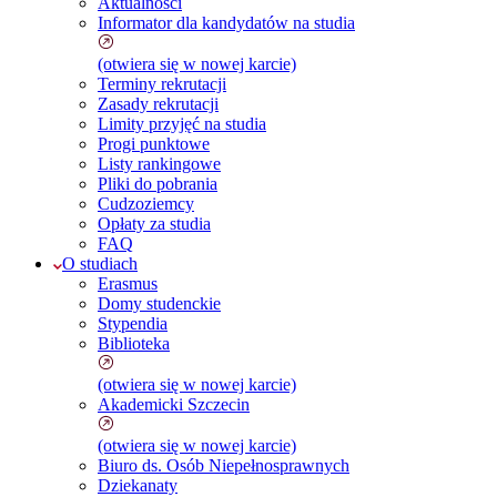
Aktualności
Informator dla kandydatów na studia
(otwiera się w nowej karcie)
Terminy rekrutacji
Zasady rekrutacji
Limity przyjęć na studia
Progi punktowe
Listy rankingowe
Pliki do pobrania
Cudzoziemcy
Opłaty za studia
FAQ
O studiach
Erasmus
Domy studenckie
Stypendia
Biblioteka
(otwiera się w nowej karcie)
Akademicki Szczecin
(otwiera się w nowej karcie)
Biuro ds. Osób Niepełnosprawnych
Dziekanaty