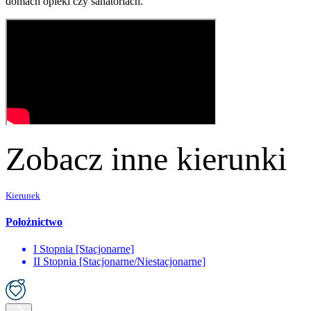
domach opieki czy sanatoriach.
Zobacz inne kierunki
Kierunek
Położnictwo
I Stopnia [Stacjonarne]
II Stopnia [Stacjonarne/Niestacjonarne]