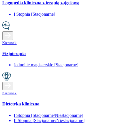
Logopedia kliniczna z terapią zajęciową
I Stopnia [Stacjonarne]
Kierunek
Fizjoterapia
Jednolite magisterskie [Stacjonarne]
Kierunek
Dietetyka kliniczna
I Stopnia [Stacjonarne/Niestacjonarne]
II Stopnia [Stacjonarne/Niestacjonarne]