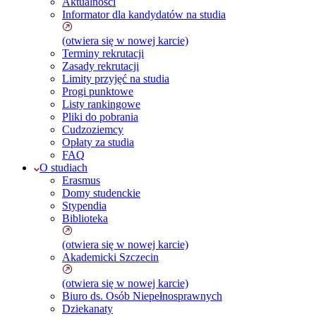
Aktualności
Informator dla kandydatów na studia
(otwiera się w nowej karcie)
Terminy rekrutacji
Zasady rekrutacji
Limity przyjęć na studia
Progi punktowe
Listy rankingowe
Pliki do pobrania
Cudzoziemcy
Opłaty za studia
FAQ
O studiach
Erasmus
Domy studenckie
Stypendia
Biblioteka
(otwiera się w nowej karcie)
Akademicki Szczecin
(otwiera się w nowej karcie)
Biuro ds. Osób Niepełnosprawnych
Dziekanaty