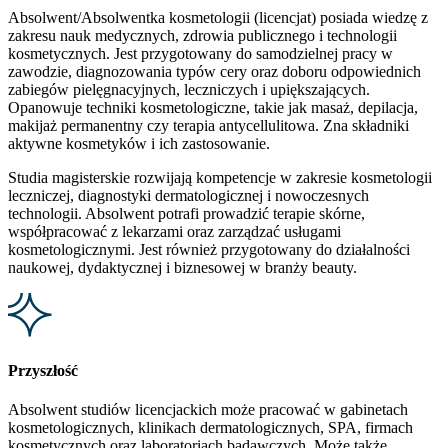
Absolwent/Absolwentka kosmetologii (licencjat) posiada wiedzę z
zakresu nauk medycznych, zdrowia publicznego i technologii
kosmetycznych. Jest przygotowany do samodzielnej pracy w
zawodzie, diagnozowania typów cery oraz doboru odpowiednich
zabiegów pielęgnacyjnych, leczniczych i upiększających.
Opanowuje techniki kosmetologiczne, takie jak masaż, depilacja,
makijaż permanentny czy terapia antycellulitowa. Zna składniki
aktywne kosmetyków i ich zastosowanie.
Studia magisterskie rozwijają kompetencje w zakresie kosmetologii
leczniczej, diagnostyki dermatologicznej i nowoczesnych
technologii. Absolwent potrafi prowadzić terapie skórne,
współpracować z lekarzami oraz zarządzać usługami
kosmetologicznymi. Jest również przygotowany do działalności
naukowej, dydaktycznej i biznesowej w branży beauty.
Przyszłość
Absolwent studiów licencjackich może pracować w gabinetach
kosmetologicznych, klinikach dermatologicznych, SPA, firmach
kosmetycznych oraz laboratoriach badawczych. Może także