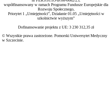
nr FERS.01.05-IP.08-0082/25,
współfinansowany w ramach Programu Fundusze Europejskie dla
Rozwoju Społecznego,
Priorytet 1 „Umiejętności”, Działanie 01.05 „Umiejętności w
szkolnictwie wyższym”
Dofinansowanie projektu z UE: 3 230 312,35 zł
© Wszystkie prawa zastrzeżone. Pomorski Uniwersytet Medyczny
w Szczecinie.