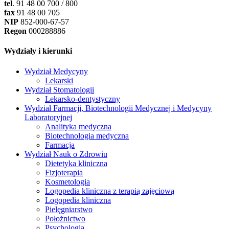
tel
. 91 48 00 700 / 800
fax
91 48 00 705
NIP
852-000-67-57
Regon
000288886
Wydziały i kierunki
Wydział Medycyny
Lekarski
Wydział Stomatologii
Lekarsko-dentystyczny
Wydział Farmacji, Biotechnologii Medycznej i Medycyny
Laboratoryjnej
Analityka medyczna
Biotechnologia medyczna
Farmacja
Wydział Nauk o Zdrowiu
Dietetyka kliniczna
Fizjoterapia
Kosmetologia
Logopedia kliniczna z terapią zajęciową
Logopedia kliniczna
Pielęgniarstwo
Położnictwo
Psychologia