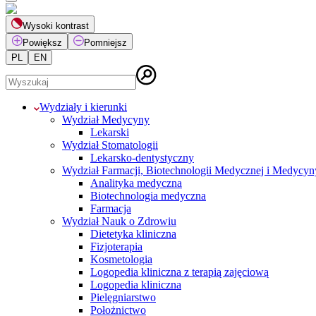
Wysoki kontrast
Powiększ
Pomniejsz
PL
EN
Wydziały i kierunki
Wydział Medycyny
Lekarski
Wydział Stomatologii
Lekarsko-dentystyczny
Wydział Farmacji, Biotechnologii Medycznej i Medycyn
Analityka medyczna
Biotechnologia medyczna
Farmacja
Wydział Nauk o Zdrowiu
Dietetyka kliniczna
Fizjoterapia
Kosmetologia
Logopedia kliniczna z terapią zajęciową
Logopedia kliniczna
Pielęgniarstwo
Położnictwo