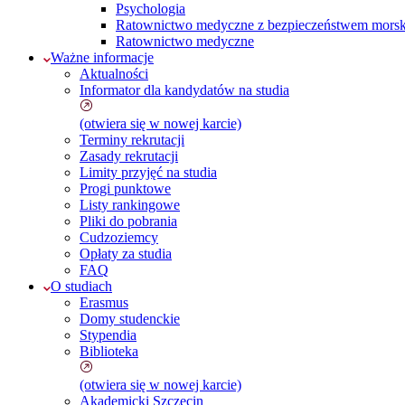
Psychologia
Ratownictwo medyczne z bezpieczeństwem morskim
Ratownictwo medyczne
Ważne informacje
Aktualności
Informator dla kandydatów na studia
(otwiera się w nowej karcie)
Terminy rekrutacji
Zasady rekrutacji
Limity przyjęć na studia
Progi punktowe
Listy rankingowe
Pliki do pobrania
Cudzoziemcy
Opłaty za studia
FAQ
O studiach
Erasmus
Domy studenckie
Stypendia
Biblioteka
(otwiera się w nowej karcie)
Akademicki Szczecin