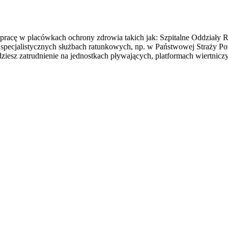
racę w placówkach ochrony zdrowia takich jak: Szpitalne Oddziały R
ecjalistycznych służbach ratunkowych, np. w Państwowej Straży Poża
iesz zatrudnienie na jednostkach pływających, platformach wiertnicz