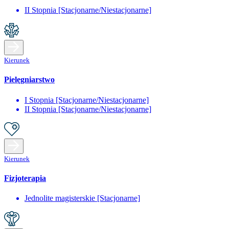
II Stopnia [Stacjonarne/Niestacjonarne]
Kierunek
Pielęgniarstwo
I Stopnia [Stacjonarne/Niestacjonarne]
II Stopnia [Stacjonarne/Niestacjonarne]
Kierunek
Fizjoterapia
Jednolite magisterskie [Stacjonarne]