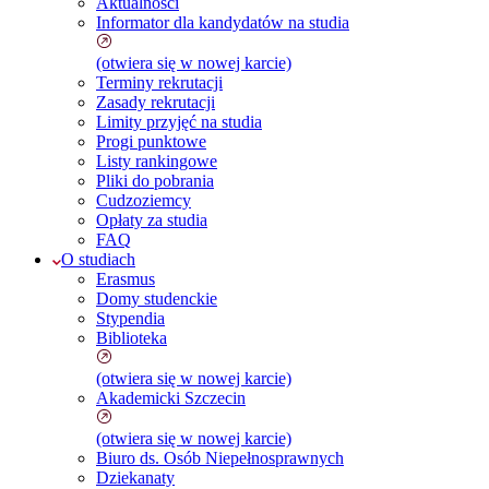
Aktualności
Informator dla kandydatów na studia
(otwiera się w nowej karcie)
Terminy rekrutacji
Zasady rekrutacji
Limity przyjęć na studia
Progi punktowe
Listy rankingowe
Pliki do pobrania
Cudzoziemcy
Opłaty za studia
FAQ
O studiach
Erasmus
Domy studenckie
Stypendia
Biblioteka
(otwiera się w nowej karcie)
Akademicki Szczecin
(otwiera się w nowej karcie)
Biuro ds. Osób Niepełnosprawnych
Dziekanaty