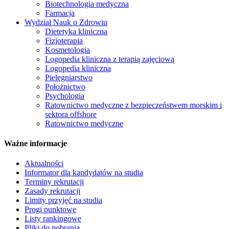
Biotechnologia medyczna
Farmacja
Wydział Nauk o Zdrowiu
Dietetyka kliniczna
Fizjoterapia
Kosmetologia
Logopedia kliniczna z terapią zajęciową
Logopedia kliniczna
Pielęgniarstwo
Położnictwo
Psychologia
Ratownictwo medyczne z bezpieczeństwem morskim i
sektora offshore
Ratownictwo medyczne
Ważne informacje
Aktualności
Informator dla kandydatów na studia
Terminy rekrutacji
Zasady rekrutacji
Limity przyjęć na studia
Progi punktowe
Listy rankingowe
Pliki do pobrania