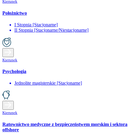
Kierunek
Położnictwo
I Stopnia [Stacjonarne]
II Stopnia [Stacjonarne/Niestacjonarne]
Kierunek
Psychologia
Jednolite magisterskie [Stacjonarne]
Kierunek
Ratownictwo medyczne z bezpieczeństwem morskim i sektora
offshore