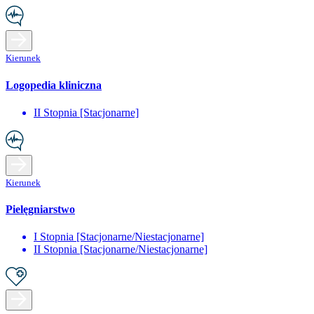
Kierunek
Logopedia kliniczna
II Stopnia [Stacjonarne]
Kierunek
Pielęgniarstwo
I Stopnia [Stacjonarne/Niestacjonarne]
II Stopnia [Stacjonarne/Niestacjonarne]