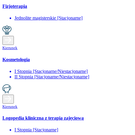
Fizjoterapia
Jednolite magisterskie [Stacjonarne]
Kierunek
Kosmetologia
I Stopnia [Stacjonarne/Niestacjonarne]
II Stopnia [Stacjonarne/Niestacjonarne]
Kierunek
Logopedia kliniczna z terapią zajęciową
I Stopnia [Stacjonarne]