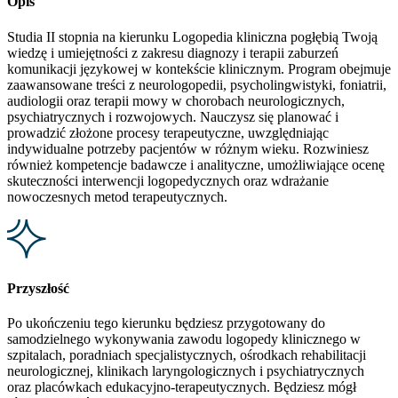
Opis
Studia II stopnia na kierunku Logopedia kliniczna pogłębią Twoją
wiedzę i umiejętności z zakresu diagnozy i terapii zaburzeń
komunikacji językowej w kontekście klinicznym. Program obejmuje
zaawansowane treści z neurologopedii, psycholingwistyki, foniatrii,
audiologii oraz terapii mowy w chorobach neurologicznych,
psychiatrycznych i rozwojowych. Nauczysz się planować i
prowadzić złożone procesy terapeutyczne, uwzględniając
indywidualne potrzeby pacjentów w różnym wieku. Rozwiniesz
również kompetencje badawcze i analityczne, umożliwiające ocenę
skuteczności interwencji logopedycznych oraz wdrażanie
nowoczesnych metod terapeutycznych.
Przyszłość
Po ukończeniu tego kierunku będziesz przygotowany do
samodzielnego wykonywania zawodu logopedy klinicznego w
szpitalach, poradniach specjalistycznych, ośrodkach rehabilitacji
neurologicznej, klinikach laryngologicznych i psychiatrycznych
oraz placówkach edukacyjno-terapeutycznych. Będziesz mógł