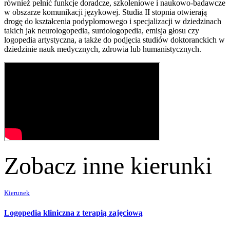
również pełnić funkcje doradcze, szkoleniowe i naukowo-badawcze
w obszarze komunikacji językowej. Studia II stopnia otwierają
drogę do kształcenia podyplomowego i specjalizacji w dziedzinach
takich jak neurologopedia, surdologopedia, emisja głosu czy
logopedia artystyczna, a także do podjęcia studiów doktoranckich w
dziedzinie nauk medycznych, zdrowia lub humanistycznych.
Zobacz inne kierunki
Kierunek
Logopedia kliniczna z terapią zajęciową