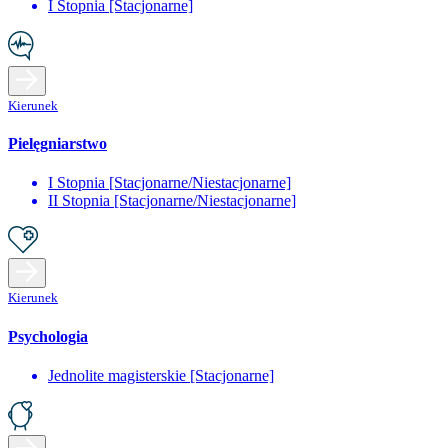
I Stopnia [Stacjonarne]
Kierunek
Pielęgniarstwo
I Stopnia [Stacjonarne/Niestacjonarne]
II Stopnia [Stacjonarne/Niestacjonarne]
Kierunek
Psychologia
Jednolite magisterskie [Stacjonarne]