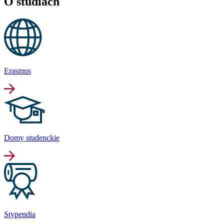
O studiach
Erasmus
Domy studenckie
Stypendia