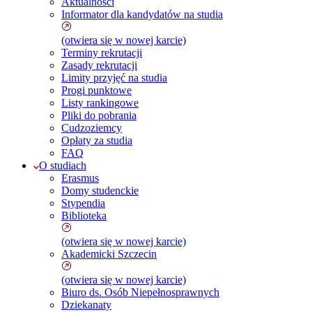
Aktualności
Informator dla kandydatów na studia
(otwiera się w nowej karcie)
Terminy rekrutacji
Zasady rekrutacji
Limity przyjęć na studia
Progi punktowe
Listy rankingowe
Pliki do pobrania
Cudzoziemcy
Opłaty za studia
FAQ
O studiach
Erasmus
Domy studenckie
Stypendia
Biblioteka
(otwiera się w nowej karcie)
Akademicki Szczecin
(otwiera się w nowej karcie)
Biuro ds. Osób Niepełnosprawnych
Dziekanaty