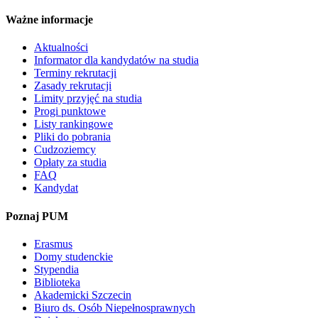
Ważne informacje
Aktualności
Informator dla kandydatów na studia
Terminy rekrutacji
Zasady rekrutacji
Limity przyjęć na studia
Progi punktowe
Listy rankingowe
Pliki do pobrania
Cudzoziemcy
Opłaty za studia
FAQ
Kandydat
Poznaj PUM
Erasmus
Domy studenckie
Stypendia
Biblioteka
Akademicki Szczecin
Biuro ds. Osób Niepełnosprawnych